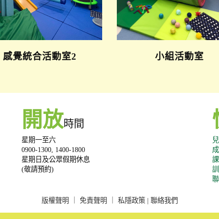
感覺統合
活動室2
小組活動室
開放
時間
星期一至六
兒
0900-1300, 1400-1800
成
星期日及公眾假期休息
課
(敬請預約)
訓
聯
版權聲明
｜
免責聲明
｜
私隱政策
|
聯絡我們