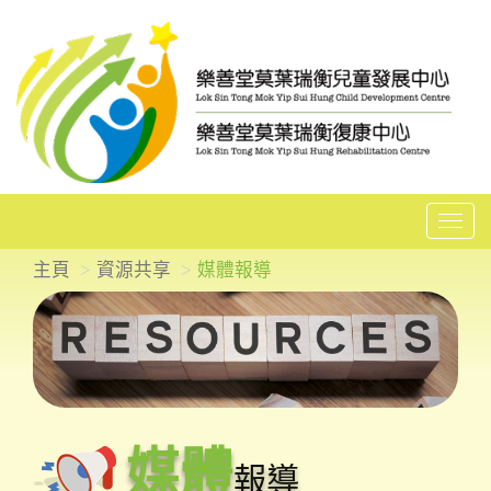
T
o
主頁
資源共享
媒體報導
g
g
l
e
n
a
媒體
v
報導