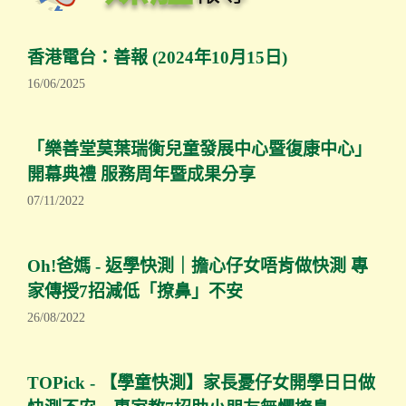
i
g
a
香港電台：善報 (2024年10月15日)
t
16/06/2025
i
o
n
「樂善堂莫葉瑞衡兒童發展中心暨復康中心」
開幕典禮 服務周年暨成果分享
07/11/2022
Oh!爸媽 - 返學快測｜擔心仔女唔肯做快測 專
家傳授7招減低「撩鼻」不安
26/08/2022
TOPick - 【學童快測】家長憂仔女開學日日做