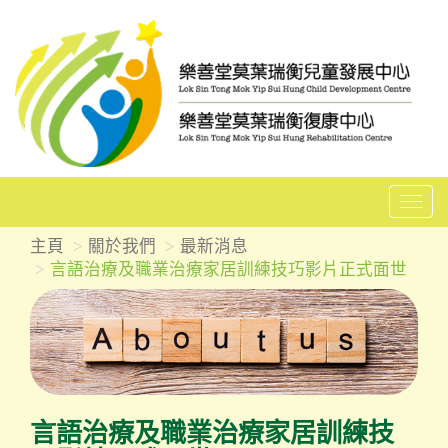
T
o
主頁
關於我們
最新消息
g
言語治療及職業治療家居訓練技巧影片正式面世
g
l
e
n
a
v
言語治療及職業治療家居訓練技