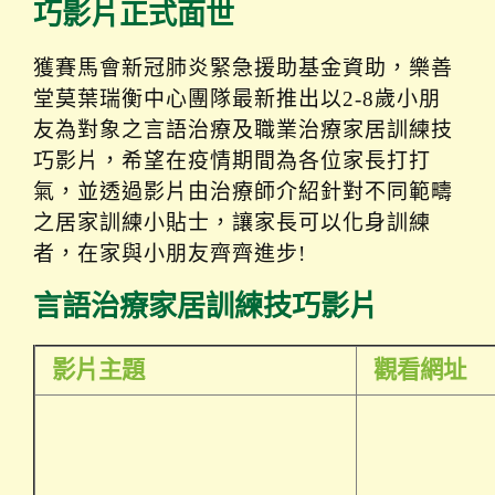
i
巧影片正式面世
g
a
獲賽馬會新冠肺炎緊急援助基金資助，樂善
t
堂莫葉瑞衡中心團隊最新推出以2-8歲小朋
i
友為對象之言語治療及職業治療家居訓練技
o
巧影片，希望在疫情期間為各位家長打打
n
氣，並透過影片由治療師介紹針對不同範疇
之居家訓練小貼士，讓家長可以化身訓練
者，在家與小朋友齊齊進步!
言語治療家居訓練技巧影片
影片主題
觀看網址