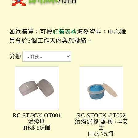
i
g
a
t
如欲購買，可按
訂購表格
填妥資料，中心職
i
員會於3個工作天內與您聯絡。
o
n
分類
RC-STOCK-OT001
RC-STOCK-OT002
治療刷
治療泥膠(藍-硬) -4安
HK$ 90/個
士
HK$ 75/件