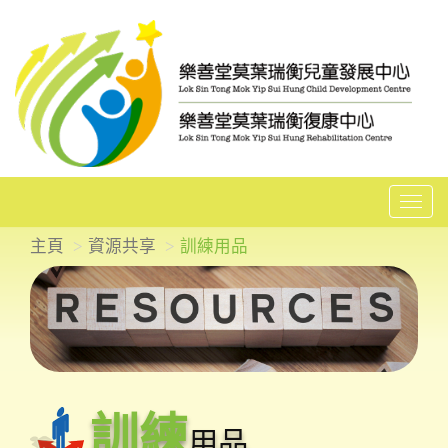
T
o
主頁
資源共享
訓練用品
g
g
l
e
n
a
訓練
v
用品